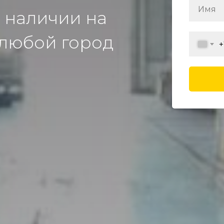
 наличии на
 любой город
+