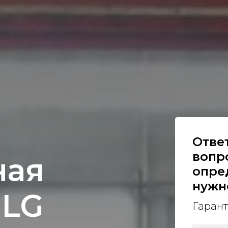
Отве
вопр
ная
опре
нужн
DLG
Гарант